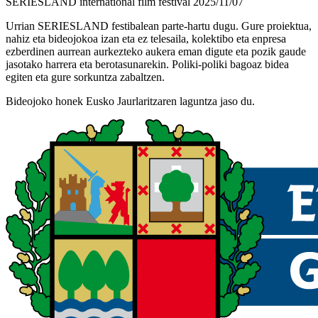
SERIESLAND international film festival 2025/11/07
Urrian SERIESLAND festibalean parte-hartu dugu. Gure proiektua,
nahiz eta bideojokoa izan eta ez telesaila, kolektibo eta enpresa
ezberdinen aurrean aurkezteko aukera eman digute eta pozik gaude
jasotako harrera eta berotasunarekin. Poliki-poliki bagoaz bidea
egiten eta gure sorkuntza zabaltzen.
Bideojoko honek Eusko Jaurlaritzaren laguntza jaso du.